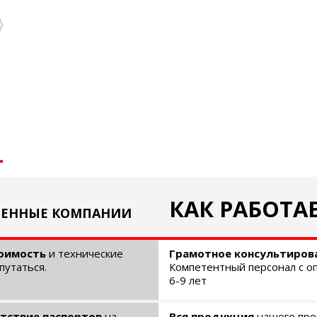
КАК РАБОТА
ВЕННЫЕ КОМПАНИИ
оимость
и технические
Грамотное консультирова
путаться.
Компетентный персонал с о
6-9 лет
тствие паспортов
на
Вся продукция
нашего про