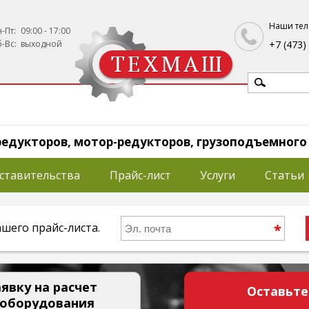
Вернуться к меню
Наши тел
-Пт:
09:00 - 17:00
-Вс:
выходной
+7 (473)
Форма
Поиск
поиска
едукторов, мотор-редукторов, грузоподъемного
ставительства
Прайс-лист
Услуги
Статьи
шего прайс-листа.
*
явку на расчет
Оставьте
 оборудования