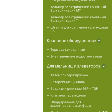
стационарные модели HHBD
Тельфер электрический канатный
Болгария серии MТ
Тельфер электрический канатный
Болгария серии Т
Штанги для крепления тали модели
РА
Крановое оборудование
Тормоза колодочные
Электрические гидротолкатели
Для мельниц и элеваторов
Автомобилеразгрузчик
Батарейные циклоны
Задвижки реечные ЭЗР и ТЗР
Клапаны перекидные
Оборудование для
животноводческих ферм