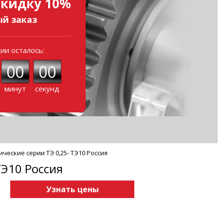
скидку 10%
ый заказ
ии осталось:
00
00
минут
секунд
ические серии ТЭ 0,25- ТЭ10 Россия
ТЭ10 Россия
Узнать цены