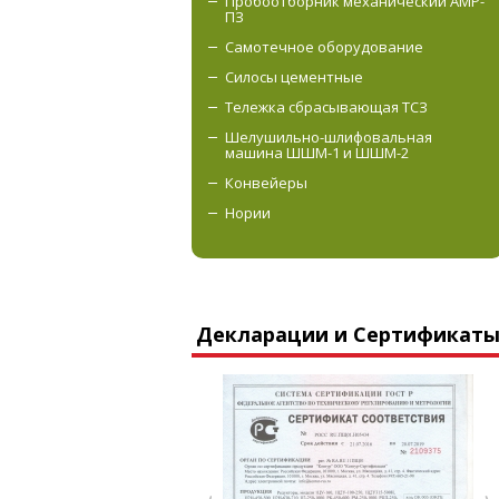
Пробоотборник механический АМР-
ПЗ
Самотечное оборудование
Силосы цементные
Тележка сбрасывающая ТСЗ
Шелушильно-шлифовальная
машина ШШМ-1 и ШШМ-2
Конвейеры
Нории
Декларации и Сертификат